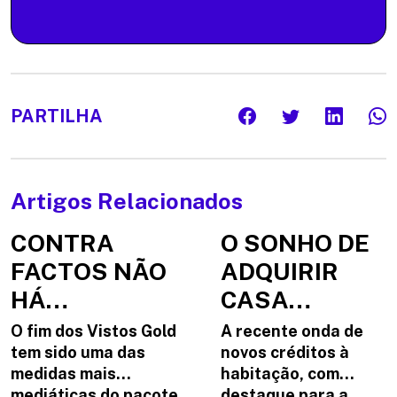
PARTILHA
Artigos Relacionados
CONTRA
O SONHO DE
FACTOS NÃO
ADQUIRIR
HÁ
CASA
ARGUMENTOS?
PRÓPRIA:
O fim dos Vistos Gold
A recente onda de
REALIDADE
tem sido uma das
novos créditos à
medidas mais
habitação, com
OU ILUSÃO?
mediáticas do pacote
destaque para a