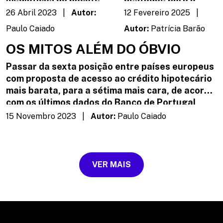
“Mais Habitação” que o
concessão de
26 Abril 2023 |
Autor:
12 Fevereiro 2025 |
Governo apresentou
metade destes
Paulo Caiado
Autor:
Patrícia Barão
recentemente. E tem
empréstimos a
OS MITOS ALÉM DO ÓBVIO
sido uma medida
jovens, tem trazido
perante a qual muitas
um cenário de
Passar da sexta posição entre países europeus
vozes se levantam a
transformações
com proposta de acesso ao crédito hipotecário
favor e outras contra.
positivas no mercado
mais barata, para a sétima mais cara, de acordo
Uma medida que tem
imobiliário e na
com os últimos dados do Banco de Portugal,
polarizado a sociedade.
cultura financeira
parece-nos um resultado lógico. E por isso, mais
15 Novembro 2023 |
Autor:
Paulo Caiado
Contudo, aquilo que
das novas gerações.
do que nunca, urge saber distinguir aquilo que é
vemos com apreensão
óbvio, dos mitos associados a este tema.
são os argumentos
usados para sustentar
VER MAIS
esta decisão.