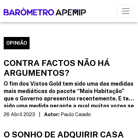
OPINIÃO
CONTRA FACTOS NÃO HÁ
ARGUMENTOS?
O fim dos Vistos Gold tem sido uma das medidas
mais mediáticas do pacote “Mais Habitação”
que o Governo apresentou recentemente. E tem
sido uma medida perante a qual muitas vozes se
levantam a favor e outras contra. Uma medida
26 Abril 2023 |
Autor:
Paulo Caiado
que tem polarizado a sociedade. Contudo,
aquilo que vemos com apreensão são os
O SONHO DE ADQUIRIR CASA
argumentos usados para sustentar esta