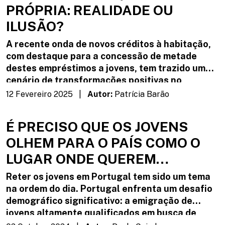
PRÓPRIA: REALIDADE OU
decisão.
ILUSÃO?
A recente onda de novos créditos à habitação,
com destaque para a concessão de metade
destes empréstimos a jovens, tem trazido um
cenário de transformações positivas no
mercado imobiliário e na cultura financeira das
12 Fevereiro 2025 |
Autor:
Patrícia Barão
novas gerações.
É PRECISO QUE OS JOVENS
OLHEM PARA O PAÍS COMO O
LUGAR ONDE QUEREM
CONSTRUIR AS SUAS VIDAS
Reter os jovens em Portugal tem sido um tema
na ordem do dia. Portugal enfrenta um desafio
demográfico significativo: a emigração de
jovens altamente qualificados em busca de
oportunidades no estrangeiro. Apesar de um