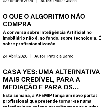
02 Outubro 2024 |
Autor:
Paulo Caiado
saldo positivo na imigração, que ajuda a
preencher algumas lacunas no mercado de
O QUE O ALGORITMO NÃO
trabalho, estamos a perder um dos nossos
COMPRA
recursos mais valiosos: os jovens formados, que
optam por desenvolver as suas carreiras em
A conversa sobre Inteligência Artificial no
outras economias.
imobiliário não é, no fundo, sobre tecnologia. É
sobre profissionalização.
24 Abril 2026 |
Autor:
Patrícia Barão
CASA YES: UMA ALTERNATIVA
MAIS CREDÍVEL, PARA A
MEDIAÇÃO E PARA OS
PORTUGUESES
Esta semana, a APEMIP lança um novo portal
profissional que pretende tornar-se numa
referência no setor e acreditamos que ajudará