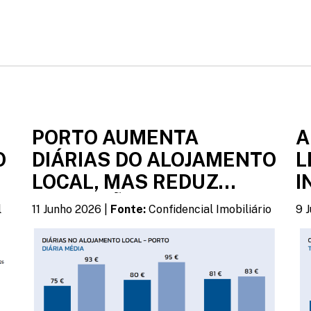
PORTO AUMENTA
A
O
DIÁRIAS DO ALOJAMENTO
L
LOCAL, MAS REDUZ
I
OCUPAÇÃO
M
l
11 Junho 2026 |
Fonte:
Confidencial Imobiliário
9 