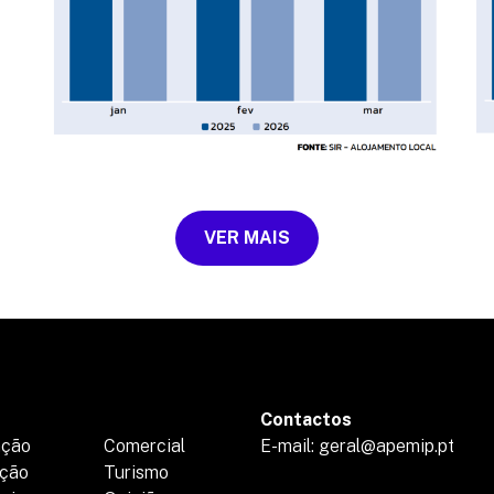
VER MAIS
Contactos
ação
Comercial
E-mail: geral@apemip.pt
ção
Turismo