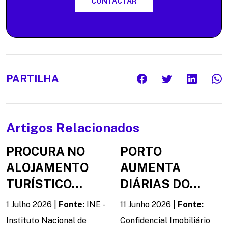
CONTACTAR
PARTILHA
Artigos Relacionados
PROCURA NO
PORTO
ALOJAMENTO
AUMENTA
TURÍSTICO
DIÁRIAS DO
VOLTA A SUBIR
ALOJAMENTO
1 Julho 2026 |
Fonte:
INE -
11 Junho 2026 |
Fonte:
EM MAIO
LOCAL, MAS
Instituto Nacional de
Confidencial Imobiliário